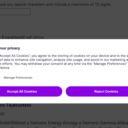
 use any special characters and include a maximum of 15 digits.
8 karakterből kell állnia.
nagybetűs karaktereket, valamint legalább egy számot és egy szimbólumot
znia.
almazhat személyes adatokat.
almazhat gyakran használt szavakat.
erősítése
*
mi Tájékoztató
lt!
érdeklődésed a Siemens Energy és/vagy a Siemens Gamesa állása