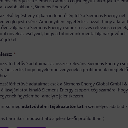
iemens Energy és a Siemens Gamesa cégek együtt alkotják a Siem
(a továbbiakban: „Siemens Energy”).
az első lépést egy új karrierlehetőség felé a Siemens Energy-nél
sed véglegesítésére. Amennyiben egyetértesz azzal, hogy adataid
tővé váljanak a Siemens Energy csoport összes releváns cégének
rofil növeli az esélyeid, hogy a toborzóink megtaláljanak jövőbeli
ségekkel.
lassz:
*
ozzáférhetővé adataimat az összes releváns Siemens Energy cso
világszerte, hogy figyelembe vegyenek a profilomnak megfelelő
hoz.
ozzáférhetővé adataimat csak a Siemens Energy Global GmbH & 
 állásajánlatot kínáló Siemens Energy csoport cég számára, hogy
vegyenek figyelembe, amelyre jelentkezem.
kintsd meg
adatvédelmi tájékoztatónkat
a személyes adataid k
ítás bármikor módosítható a jelentkezői profilodban.)