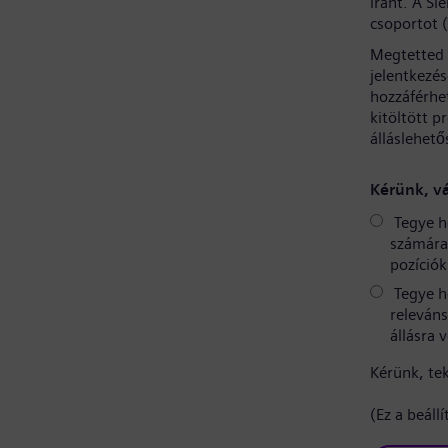
iránt. A S
csoportot 
Megtetted 
jelentkezé
hozzáférhe
kitöltött p
álláslehető
Kérünk, vá
Tegye h
számára 
pozíciók
Tegye h
releváns
állásra 
Kérünk, te
(Ez a beáll