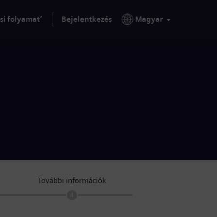
si folyamat’
Bejelentkezés
Magyar
További információk
4