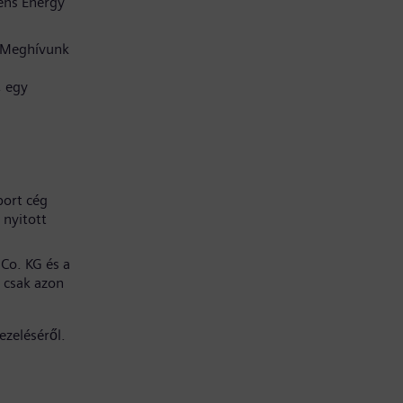
ens Energy
. Meghívunk
, egy
port cég
 nyitott
Co. KG és a
 csak azon
ezeléséről.