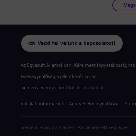
Mégs
Vedd fel velünk a kapcsolatot!
Az Egyesült Államokban: Kérelmezz fogyatékosságnak 
Esélyegyenlőség a jelentkezés során
siemens-energy.com
Globális weboldal
Vállalati információk
Adatvédelmi nyilatkozat
Sütin
Siemens Energy a Siemens AG bejegyzett védjegye.