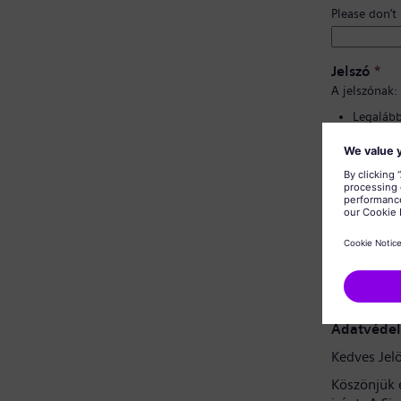
Please don’t
Jelszó
*
A jelszónak:
Legalább 
Kis- és 
tartalma
Nem tart
Nem tart
Jelszó meg
Adatvédel
Kedves Jelö
Köszönjük 