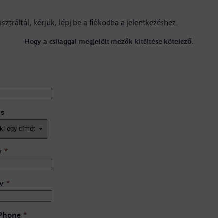
sztráltál, kérjük,
lépj be a fiókodba
a jelentkezéshez.
Hogy a csilaggal megjelölt mezők kitöltése kötelező.
ás
v
*
v
*
 Phone
*