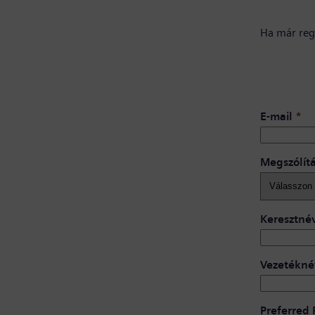
Ha már regi
E-mail
*
Megszólít
Keresztné
Vezetékné
Preferred