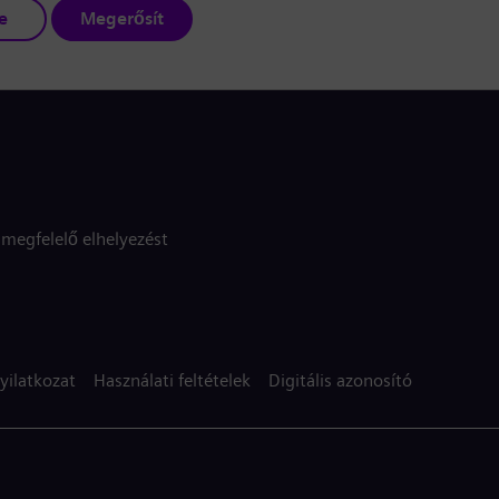
e
Megerősít
megfelelő elhelyezést
yilatkozat
Használati feltételek
Digitális azonosító