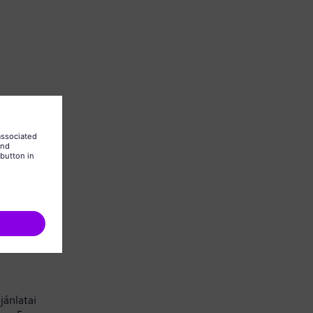
 is kell
jánlatai