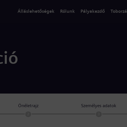
Álláslehetőségek
Rólunk
Pályakezdő
Toborzá
ció
Önéletrajz
Személyes adatok
2
3