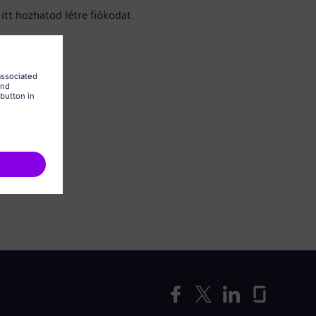
itt hozhatod létre fiókodat.