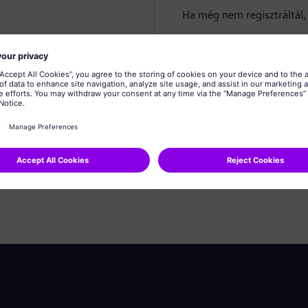
Ha még nem regisztráltál, 
Profil létrehozása