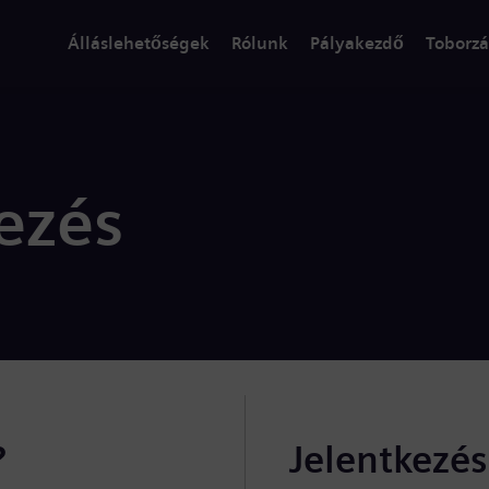
Álláslehetőségek
Rólunk
Pályakezdő
Toborzá
ezés
?
Jelentkezé