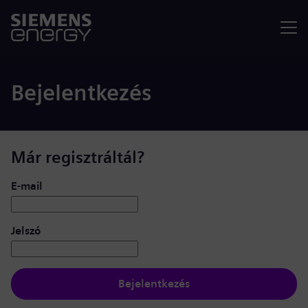
Menü
Bejelentkezés
Már regisztráltál?
Bejelentkezés: felhasználó és jelszó
E-mail
Jelszó
Bejelentkezés