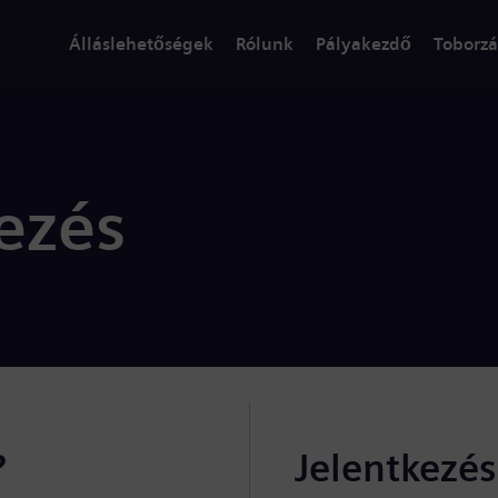
Álláslehetőségek
Rólunk
Pályakezdő
Toborzá
ezés
?
Jelentkezé