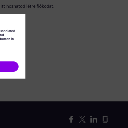
itt hozhatod létre fiókodat.