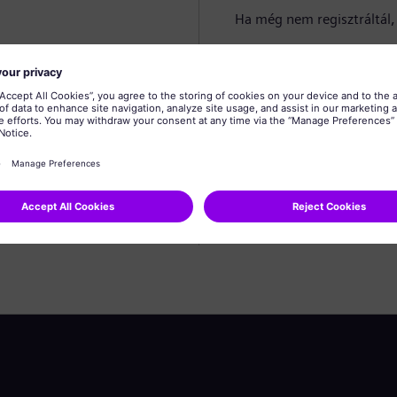
Ha még nem regisztráltál, 
Profil létrehozása