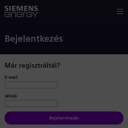
Menü
Bejelentkezés
Már regisztráltál?
Bejelentkezés: felhasználó és jelszó
E-mail
Jelszó
Bejelentkezés