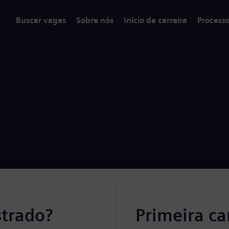
Buscar vagas
Sobre nós
Início de carreira
Process
strado?
Primeira c