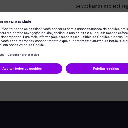
Se você ainda não está reg
Criar perfil