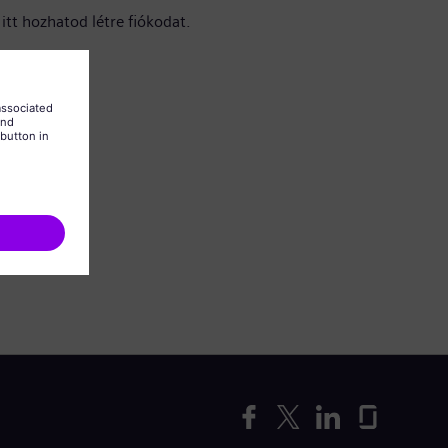
itt hozhatod létre fiókodat.