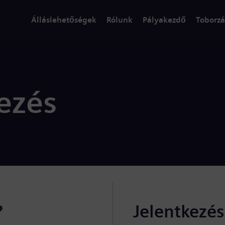
Álláslehetőségek
Rólunk
Pályakezdő
Toborzá
ezés
?
Jelentkezé