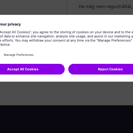
Ha még nem regisztráltál, 
Profil létrehozása