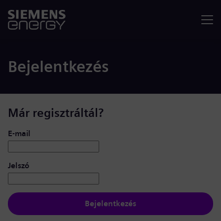
Menü
Bejelentkezés
Már regisztráltál?
Bejelentkezés: felhasználó és jelszó
E-mail
Jelszó
Bejelentkezés