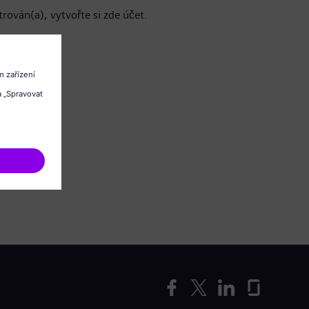
trován(a), vytvořte si zde účet.