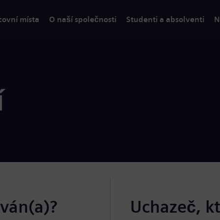
covní místa
O naší společnosti
Studenti a absolventi
N
í
ován(a)?
Uchazeč, k