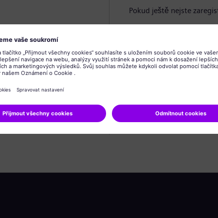
Pokud ještě nejste zaregis
Vytvořit profil