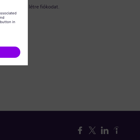
itt hozhatod létre fiókodat.