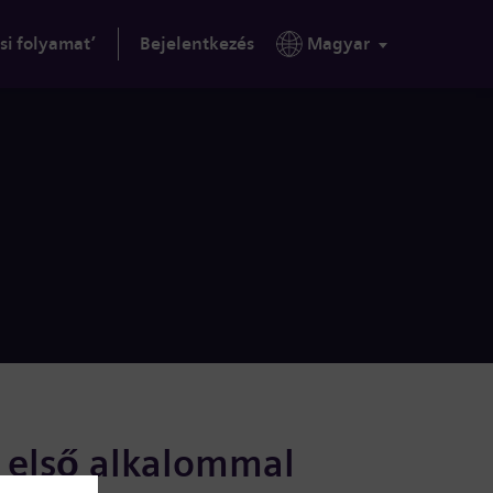
si folyamat’
Bejelentkezés
Magyar
s első alkalommal