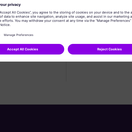
Ha még nem regisztráltál, 
Profil létrehozása