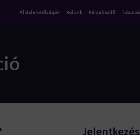
Álláslehetőségek
Rólunk
Pályakezdő
Toborzá
ció
?
Jelentkezé