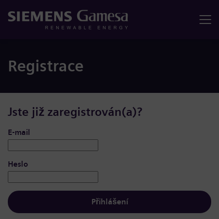
Nabídka
Registrace
Jste již zaregistrován(a)?
Přihlášení: uživatel a heslo
E-mail
Heslo
Přihlášení