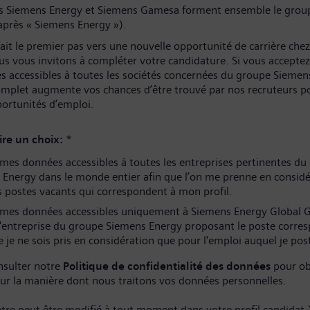
és Siemens Energy et Siemens Gamesa forment ensemble le grou
après « Siemens Energy »).
ait le premier pas vers une nouvelle opportunité de carrière che
us vous invitons à compléter votre candidature. Si vous acceptez
s accessibles à toutes les sociétés concernées du groupe Siemen
complet augmente vos chances d’être trouvé par nos recruteurs p
portunités d’emploi.
ire un choix:
*
es données accessibles à toutes les entreprises pertinentes du
Energy dans le monde entier afin que l’on me prenne en considé
 postes vacants qui correspondent à mon profil.
mes données accessibles uniquement à Siemens Energy Global
l'entreprise du groupe Siemens Energy proposant le poste corre
 je ne sois pris en considération que pour l'emploi auquel je pos
nsulter notre
Politique de confidentialité des données
pour ob
sur la manière dont nous traitons vos données personnelles.
tre peut être modifié à tout moment dans votre profil candidat.