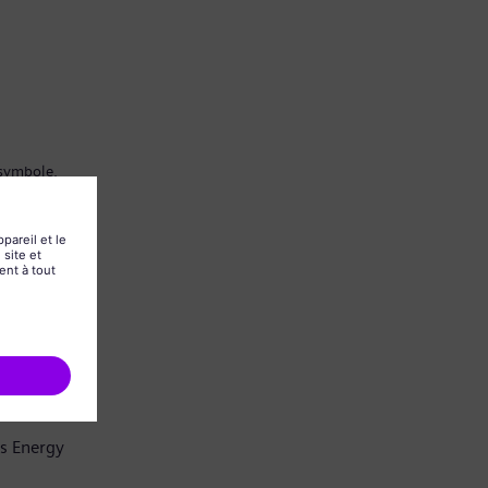
 symbole.
ns Energy