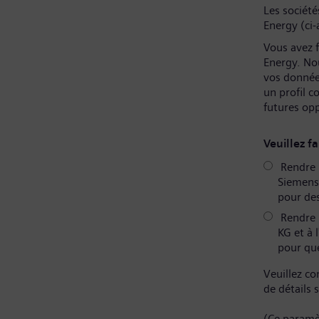
Les sociét
Energy (ci-
Vous avez f
Energy. No
vos donnée
un profil 
futures op
Veuillez fa
Rendre m
Siemens 
pour des
Rendre 
KG et à 
pour que
Veuillez co
de détails 
(Ce paramè