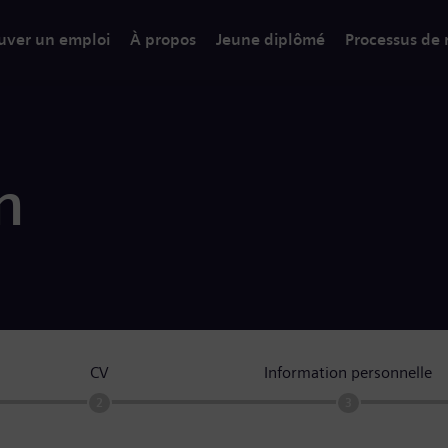
uver un emploi
À propos
Jeune diplômé
Processus de
n
CV
Information personnelle
2
3