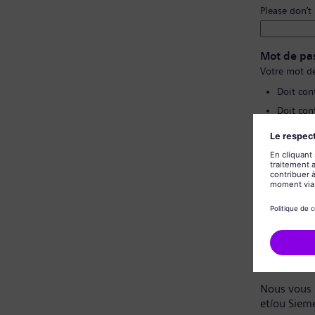
Please don’t
Mot de pa
Votre mot de
Doit con
Doit con
Ne doit 
Ne doit 
Confirmat
Politique 
Cher candi
Nous vous 
et/ou Siem