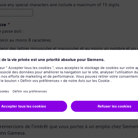
 use any special characters and include a maximum of 15 digits.
sse
*
 passe doit :
tenir au moins 8 caractères.
tenir des lettres minuscules et majuscules et au moins un nombre et un
contenir aucune de vos informations personnelles.
pas contenir de mots fréquemment utilisés.
ion du mot de passe
*
de confidentialité des données
dat,
remercions de l’intérêt que vous portez à un emploi chez Sieme
ens Gamesa.