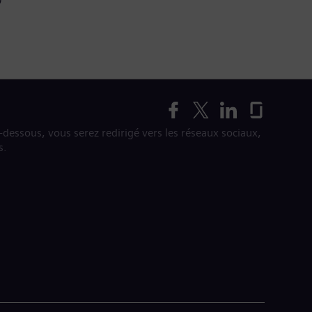
i-dessous, vous serez redirigé vers les réseaux sociaux,
s.