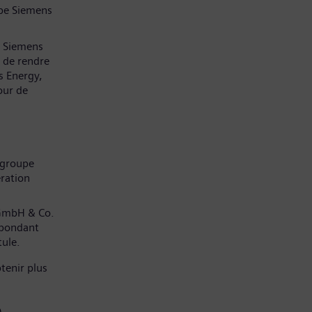
pe Siemens
z Siemens
 de rendre
s Energy,
our de
 groupe
ration
 GmbH & Co.
spondant
tule.
tenir plus
)