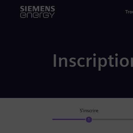
Tro
Inscriptio
S’inscrire
1