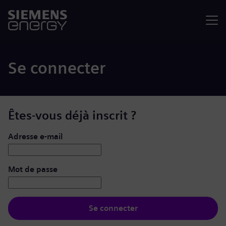
Menu
Se connecter
Êtes-vous déjà inscrit ?
Se connecter : nom d’utilisateur et mot de passe
Adresse e-mail
Mot de passe
Se connecter