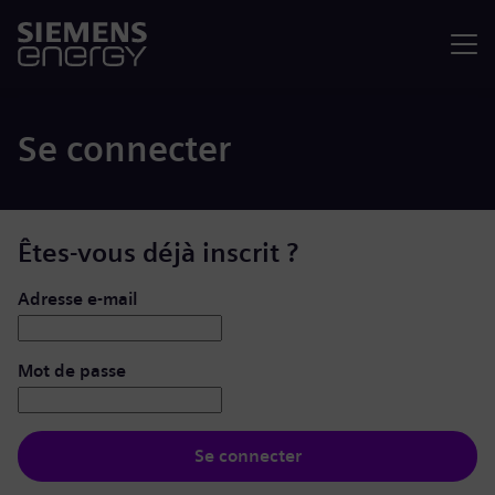
Menu
Se connecter
Êtes-vous déjà inscrit ?
Se connecter : nom d’utilisateur et mot de passe
Adresse e-mail
Mot de passe
Se connecter