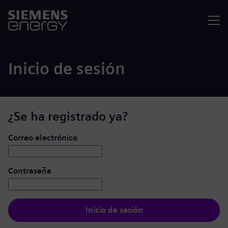
Menú
Inicio de sesión
¿Se ha registrado ya?
Iniciar de sesión: usuario y contraseña
Correo electrónico
Contraseña
Inicio de sesión