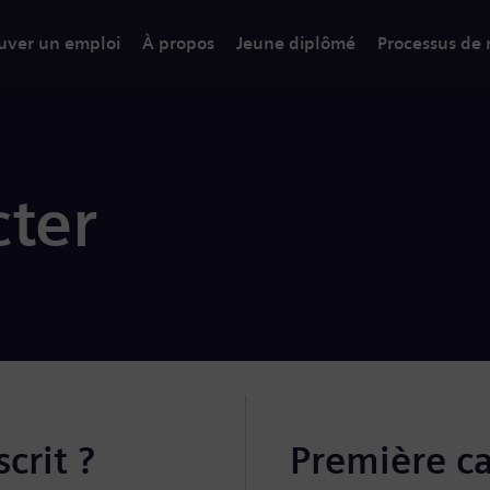
uver un emploi
À propos
Jeune diplômé
Processus de
ter
crit ?
Première c