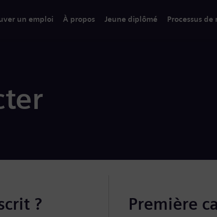
uver un emploi
À propos
Jeune diplômé
Processus de
ter
crit ?
Première c