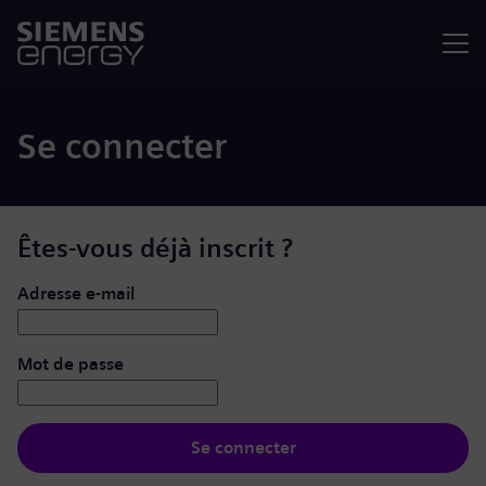
Menu
Se connecter
Êtes-vous déjà inscrit ?
Se connecter : nom d’utilisateur et mot de passe
Adresse e-mail
Mot de passe
Se connecter