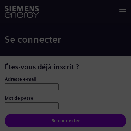
Menu
Se connecter
Êtes-vous déjà inscrit ?
Se connecter : nom d’utilisateur et mot de passe
Adresse e-mail
Mot de passe
Se connecter