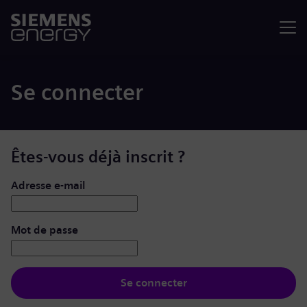
Menu
Se connecter
Êtes-vous déjà inscrit ?
Se connecter : nom d’utilisateur et mot de passe
Adresse e-mail
Mot de passe
Se connecter