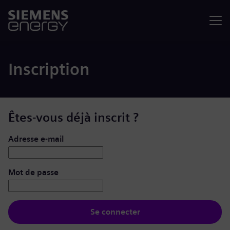
Menu
Inscription
Êtes-vous déjà inscrit ?
Se connecter : nom d’utilisateur et mot de passe
Adresse e-mail
Mot de passe
Se connecter