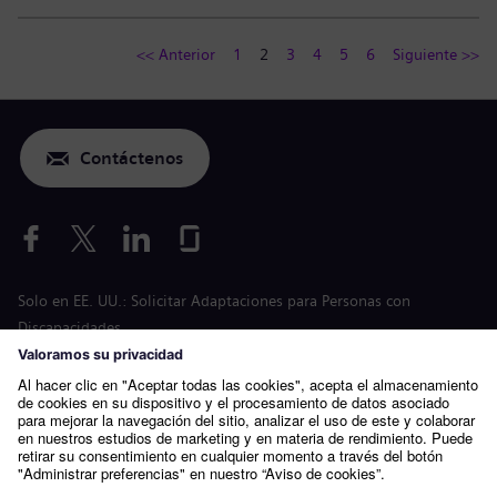
<< Anterior
1
2
3
4
5
6
Siguiente >>
Contáctenos
Solo en EE. UU.: Solicitar Adaptaciones para Personas con
Discapacidades
Solicitud para condiciones laborales
siemens-energy.com
Página web global
Información de la empresa
Política de privacidad
Aviso sobre cookies
Condiciones de uso
ID digital