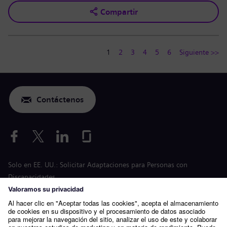
Compartir
1
2
3
4
5
6
Siguiente >>
Contáctenos
Solo en EE. UU.: Solicitar Adaptaciones para Personas con
Discapacidades
Solicitud para condiciones laborales
siemens-energy.com
Página web global