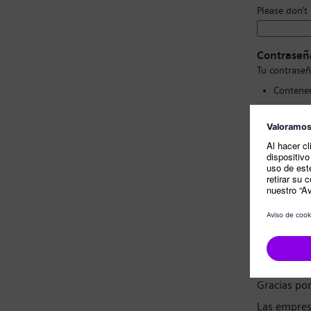
Please don’t
Contraseñ
Tu contraseñ
Contener
Contener
No conte
No cont
Confirmac
Nota sobr
Estimado c
Gracias po
Las empres