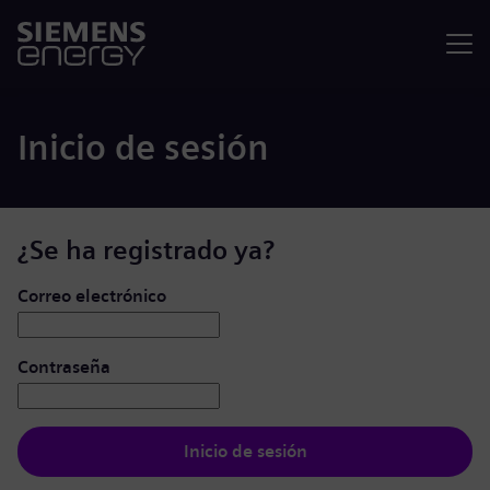
Menú
Inicio de sesión
¿Se ha registrado ya?
Iniciar de sesión: usuario y contraseña
Correo electrónico
Contraseña
Inicio de sesión