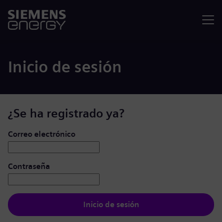
Menú
Inicio de sesión
¿Se ha registrado ya?
Iniciar de sesión: usuario y contraseña
Correo electrónico
Contraseña
Inicio de sesión