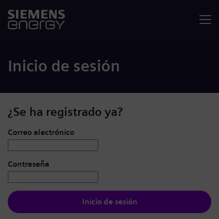
Menú
Inicio de sesión
¿Se ha registrado ya?
Iniciar de sesión: usuario y contraseña
Correo electrónico
Contraseña
Inicio de sesión