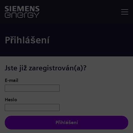
Nabídka
Přihlášení
Jste již zaregistrován(a)?
Přihlášení: uživatel a heslo
E-mail
Heslo
Přihlášení