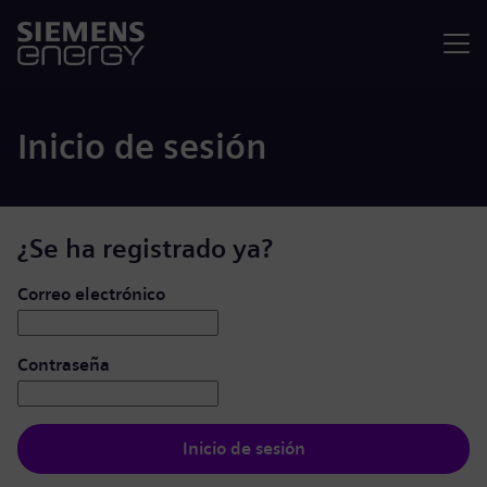
Menú
Inicio de sesión
¿Se ha registrado ya?
Iniciar de sesión: usuario y contraseña
Correo electrónico
Contraseña
Inicio de sesión