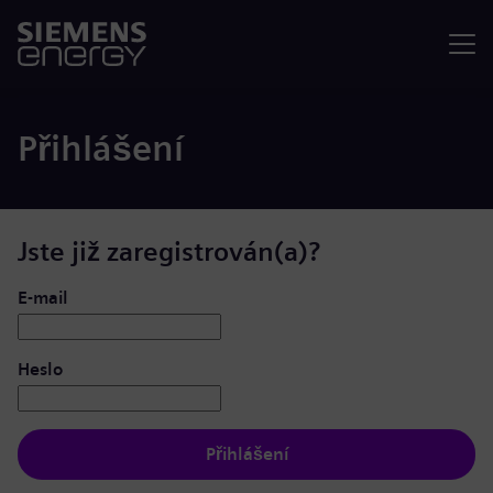
Nabídka
Přihlášení
Jste již zaregistrován(a)?
Přihlášení: uživatel a heslo
E-mail
Heslo
Přihlášení