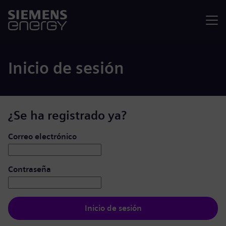
Menú
Inicio de sesión
¿Se ha registrado ya?
Iniciar de sesión: usuario y contraseña
Correo electrónico
Contraseña
Inicio de sesión