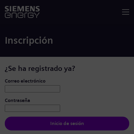
Menú
Inscripción
¿Se ha registrado ya?
Iniciar de sesión: usuario y contraseña
Correo electrónico
Contraseña
Inicio de sesión