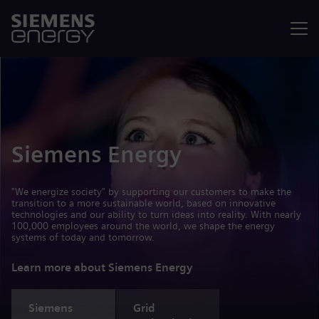
Menu
Siemens Energy
"We energize society" by supporting our customers to make the
transition to a more sustainable world, based on innovative
technologies and our ability to turn ideas into reality. With nearly
100,000 employees around the world, we shape the energy
systems of today and tomorrow.
Learn more about Siemens Energy
Siemens
Grid