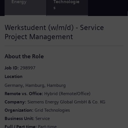
Energy
Technologie
s
Werkstudent (w/m/d) - Service
Project Management
About the Role
Job ID
298997
Location
Germany
Hamburg
Hamburg
Remote vs. Office
Hybrid (Remote/Office)
Company
Siemens Energy Global GmbH & Co. KG
Organization
Grid Technologies
Business Unit
Service
Full / Part time
Part-time