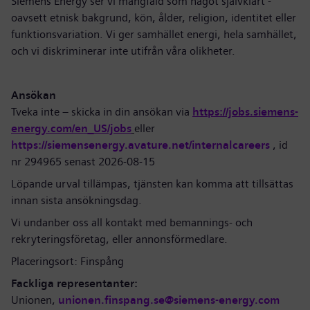
Siemens Energy ser vi mångfald som något självklart -
oavsett etnisk bakgrund, kön, ålder, religion, identitet eller
funktionsvariation. Vi ger samhället energi, hela samhället,
och vi diskriminerar inte utifrån våra olikheter.
Ansökan
Tveka inte – skicka in din ansökan via
https://jobs.siemens-
energy.com/en_US/jobs
eller
https://siemensenergy.avature.net/internalcareers
, id
nr 294965 senast 2026-08-15
Löpande urval tillämpas, tjänsten kan komma att tillsättas
innan sista ansökningsdag.
Vi undanber oss all kontakt med bemannings- och
rekryteringsföretag, eller annonsförmedlare.
Placeringsort: Finspång
Fackliga representanter:
Unionen,
unionen.finspang.se@siemens-energy.com