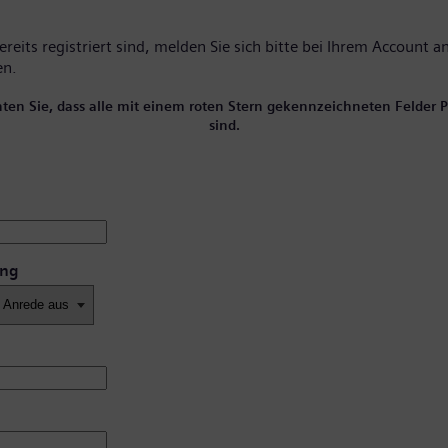
reits registriert sind, melden Sie sich bitte
bei Ihrem Account
an
en.
hten Sie, dass alle mit einem roten Stern gekennzeichneten Felder Pf
sind.
ung
*