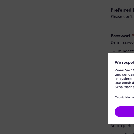
Preferred
Please don’t
Passwort
Dein Passwo
mindeste
Groß- un
keine pe
keine al
Bestätigu
Datenschu
Sehr geehr