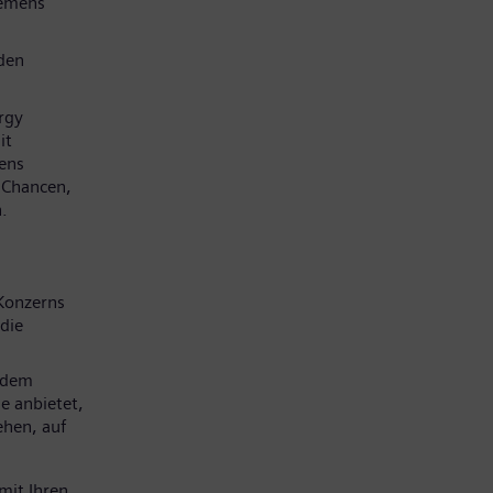
iemens
den
rgy
it
mens
e Chancen,
.
Konzerns
die
 dem
e anbietet,
ehen, auf
mit Ihren