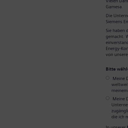
Vielen Dank
Gamesa.
Die Unter
Siemens En
Sie haben 
gemacht. W
einverstan
Energy-Kon
von unsere
Bitte wähl
Meine D
weltweit
meinem P
Meine D
Unterne
zugängli
die ich
In unserer