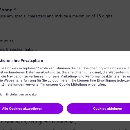
 Phone
*
 use any special characters and include a maximum of 15 digits.
*
rt muss:
ns 8 Zeichen haben.
d Kleinbuchstaben und zumindest eine Zahl und ein Symbol enthalten.
rsönlichen Informationen enthalten.
lgemein üblichen Wörter enthalten.
ng des Passworts
*
tzerklärung
te Kandidatin, sehr geehrter Kandidat,