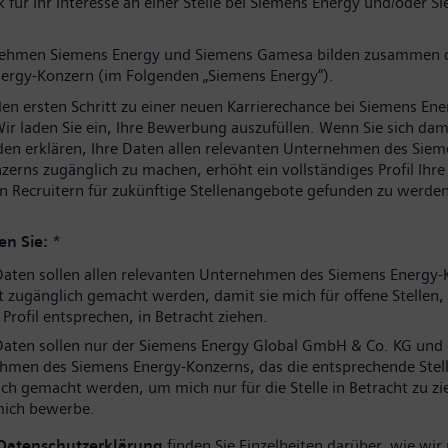
 für Ihr Interesse an einer Stelle bei Siemens Energy und/oder S
nehmen Siemens Energy und Siemens Gamesa bilden zusammen 
ergy-Konzern (im Folgenden „Siemens Energy“).
den ersten Schritt zu einer neuen Karrierechance bei Siemens Ene
ir laden Sie ein, Ihre Bewerbung auszufüllen. Wenn Sie sich dam
den erklären, Ihre Daten allen relevanten Unternehmen des Sie
zerns zugänglich zu machen, erhöht ein vollständiges Profil Ihr
n Recruitern für zukünftige Stellenangebote gefunden zu werden
en Sie:
*
aten sollen allen relevanten Unternehmen des Siemens Energy-
 zugänglich gemacht werden, damit sie mich für offene Stellen, 
rofil entsprechen, in Betracht ziehen.
aten sollen nur der Siemens Energy Global GmbH & Co. KG und
hmen des Siemens Energy-Konzerns, das die entsprechende Stell
ch gemacht werden, um mich nur für die Stelle in Betracht zu zi
 mich bewerbe.
Datenschutzerklärung
finden Sie Einzelheiten darüber, wie wir 