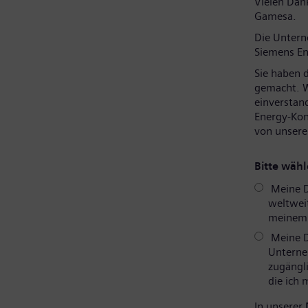
Vielen Dank
Gamesa.
Die Unter
Siemens En
Sie haben 
gemacht. W
einverstan
Energy-Kon
von unsere
Bitte wähl
Meine D
weltweit
meinem P
Meine D
Unterne
zugängli
die ich
In unserer