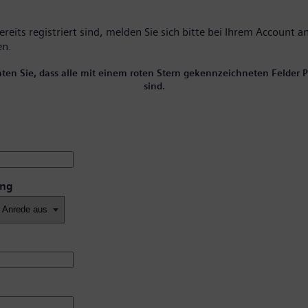
reits registriert sind, melden Sie sich bitte
bei Ihrem Account
an
en.
hten Sie, dass alle mit einem roten Stern gekennzeichneten Felder Pf
sind.
ung
*