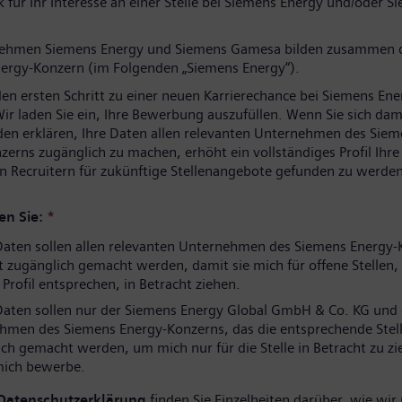
 für Ihr Interesse an einer Stelle bei Siemens Energy und/oder S
nehmen Siemens Energy und Siemens Gamesa bilden zusammen 
ergy-Konzern (im Folgenden „Siemens Energy“).
den ersten Schritt zu einer neuen Karrierechance bei Siemens Ene
ir laden Sie ein, Ihre Bewerbung auszufüllen. Wenn Sie sich dam
den erklären, Ihre Daten allen relevanten Unternehmen des Sie
zerns zugänglich zu machen, erhöht ein vollständiges Profil Ihr
n Recruitern für zukünftige Stellenangebote gefunden zu werden
en Sie:
*
aten sollen allen relevanten Unternehmen des Siemens Energy-
 zugänglich gemacht werden, damit sie mich für offene Stellen, 
rofil entsprechen, in Betracht ziehen.
aten sollen nur der Siemens Energy Global GmbH & Co. KG und
hmen des Siemens Energy-Konzerns, das die entsprechende Stell
ch gemacht werden, um mich nur für die Stelle in Betracht zu zi
 mich bewerbe.
Datenschutzerklärung
finden Sie Einzelheiten darüber, wie wir 