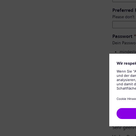
Preferred
Please don’t
Passwort
Dein Passwo
mindeste
Groß- un
keine pe
keine al
Bestätigu
Datenschu
Sehr geehr