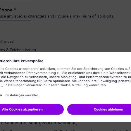
 Phone
*
 use any special characters and include a maximum of 15 digits.
*
rt muss:
ns 8 Zeichen haben.
d Kleinbuchstaben und zumindest eine Zahl und ein Symbol enthalten.
rsönlichen Informationen enthalten.
lgemein üblichen Wörter enthalten.
ng des Passworts
*
tzerklärung
te Kandidatin, sehr geehrter Kandidat,