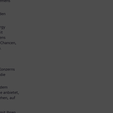
iemens
den
rgy
it
mens
e Chancen,
.
Konzerns
die
 dem
e anbietet,
ehen, auf
mit Ihren