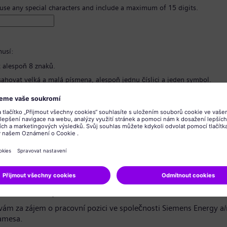
 use any special characters and include a maximum of 15 digits.
usí:
 alespoň 8 znaků.
ahovat velká a malá písmena, alespoň jednu číslici a jeden symbol.
bsahovat žádné osobní informace.
bsahovat běžně používané výrazy.
hesla
*
o ochraně osobních údajů
azečko / vážený uchazeči,
ám za zájem o pracovní pozici ve společnosti Siemens Energy a
amesa.