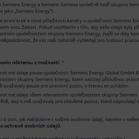
i Siemens Energy a Siemens Gamesa společně tvoří skupinu Sie
e jako „Siemens Energy“).
te první krok k nové příležitosti kariéry u společnosti Siemens En
osím svou žádost. Pokud souhlasíte s tím, aby vaše údaje byly p
antním společnostem skupiny Siemens Energy, zvýší se díky ko
avděpodobnost, že vás naši náboráři vyhledají pro budoucí pracov
.
osím některou z možností:
*
pnit mé údaje pouze společnosti Siemens Energy Global GmbH &
nostem skupiny Siemens Energy, které nabízejí příslušnou pracov
 uvažovaly pouze pro pracovní pozici, o kterou se ucházím.
pnit mé údaje všem relevantním společnostem skupiny Siemens
větě, aby o mě uvažovaly pro otevřené pozice, které odpovídaj
i o tom, jak nakládáme s vašimi osobními údaji, najdete v naše
o ochraně osobních údajů
.
avení je možné kdykoli změnit ve vašem profilu uchazeče.)