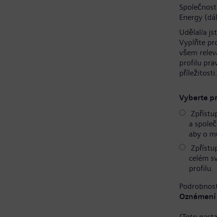
Společnost
Energy (dál
Udělal/a js
Vyplňte pr
všem relev
profilu pr
příležitosti
Vyberte pr
Zpřístu
a společ
aby o mě
Zpřístu
celém s
profilu.
Podrobnost
Oznámení 
(Toto nast