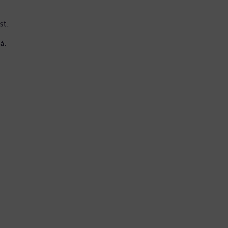
st.
á.