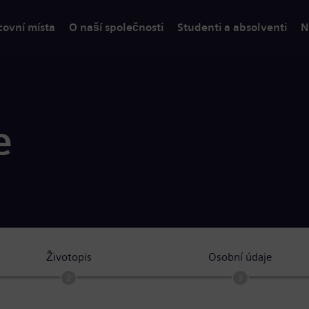
covní místa
O naší společnosti
Studenti a absolventi
N
e
Životopis
Osobní údaje
2
3