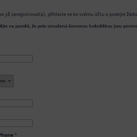
se již zaregistroval(a),
přihlaste se ke svému účtu
a podejte žádo
ějte na paměti, že pole označená červenou hvězdičkou jsou povinn
 Phone
*