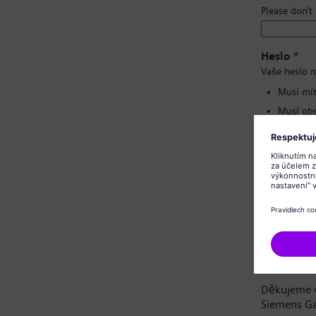
Please don’t
Heslo
*
Vaše heslo m
Musí mít
Musí obs
Nesmí o
Nesmí o
Potvrzení 
Oznámení 
Vážená uch
Děkujeme v
Siemens G