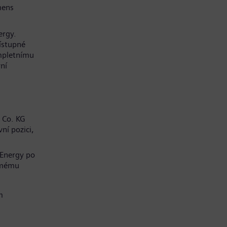
mens
ergy.
řístupné
mpletnímu
ní
 Co. KG
ní pozici,
 Energy po
í mému
m