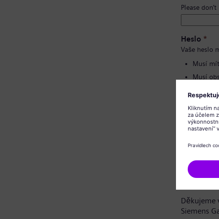
Please don’t
Heslo
*
Vaše heslo m
Musí mít
Musí obs
Nesmí o
Nesmí o
Potvrzení 
Oznámení 
Vážená uch
Děkujeme v
Siemens G