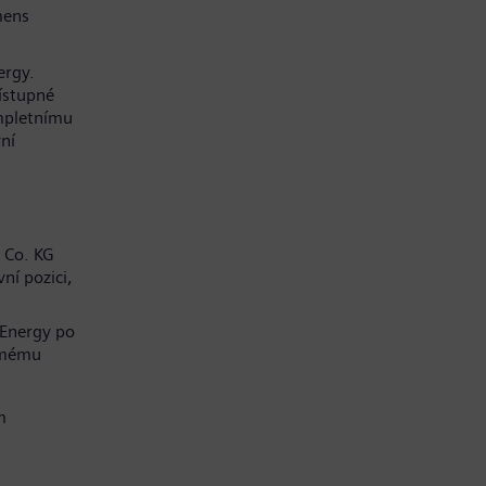
mens
ergy.
řístupné
mpletnímu
ní
 Co. KG
ní pozici,
 Energy po
í mému
m