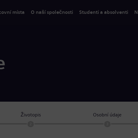
covní místa
O naší společnosti
Studenti a absolventi
N
e
Životopis
Osobní údaje
2
3