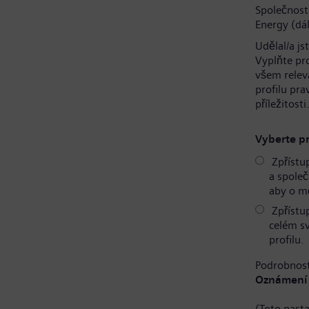
Společnost
Energy (dál
Udělal/a js
Vyplňte pr
všem relev
profilu pr
příležitosti
Vyberte pr
Zpřístu
a společ
aby o mě
Zpřístu
celém s
profilu.
Podrobnost
Oznámení 
(Toto nast