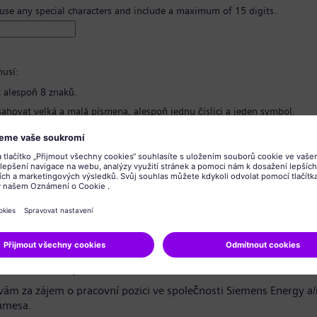
 use any special characters and include a maximum of 15 digits.
usí:
 alespoň 8 znaků.
ahovat velká a malá písmena, alespoň jednu číslici a jeden symbol.
bsahovat žádné osobní informace.
bsahovat běžně používané výrazy.
hesla
*
o ochraně osobních údajů
azečko / vážený uchazeči,
ám za zájem o pracovní pozici ve společnosti Siemens Energy a
amesa.