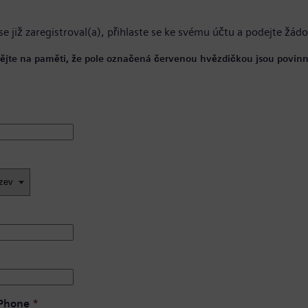
se již zaregistroval(a),
přihlaste se ke svému účtu
a podejte žádo
ějte na paměti, že pole označená červenou hvězdičkou jsou povinn
 Phone
*