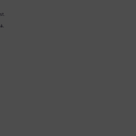
st.
á.