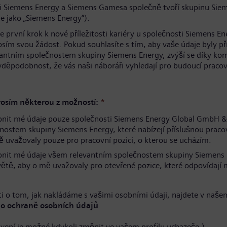
i Siemens Energy a Siemens Gamesa společně tvoří skupinu Sie
e jako „Siemens Energy“).
te první krok k nové příležitosti kariéry u společnosti Siemens En
osím svou žádost. Pokud souhlasíte s tím, aby vaše údaje byly p
antním společnostem skupiny Siemens Energy, zvýší se díky ko
avděpodobnost, že vás naši náboráři vyhledají pro budoucí pracov
.
osím některou z možností:
*
pnit mé údaje pouze společnosti Siemens Energy Global GmbH &
nostem skupiny Siemens Energy, které nabízejí příslušnou pracov
 uvažovaly pouze pro pracovní pozici, o kterou se ucházím.
pnit mé údaje všem relevantním společnostem skupiny Siemens
větě, aby o mě uvažovaly pro otevřené pozice, které odpovídaj
i o tom, jak nakládáme s vašimi osobními údaji, najdete v naše
o ochraně osobních údajů
.
avení je možné kdykoli změnit ve vašem profilu uchazeče.)