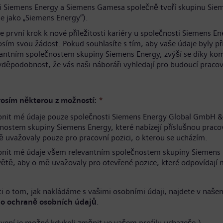
i Siemens Energy a Siemens Gamesa společně tvoří skupinu Sie
e jako „Siemens Energy“).
te první krok k nové příležitosti kariéry u společnosti Siemens En
osím svou žádost. Pokud souhlasíte s tím, aby vaše údaje byly p
antním společnostem skupiny Siemens Energy, zvýší se díky ko
avděpodobnost, že vás naši náboráři vyhledají pro budoucí pracov
.
osím některou z možností:
*
pnit mé údaje pouze společnosti Siemens Energy Global GmbH &
nostem skupiny Siemens Energy, které nabízejí příslušnou pracov
 uvažovaly pouze pro pracovní pozici, o kterou se ucházím.
pnit mé údaje všem relevantním společnostem skupiny Siemens
větě, aby o mě uvažovaly pro otevřené pozice, které odpovídaj
i o tom, jak nakládáme s vašimi osobními údaji, najdete v naše
o ochraně osobních údajů
.
avení je možné kdykoli změnit ve vašem profilu uchazeče.)