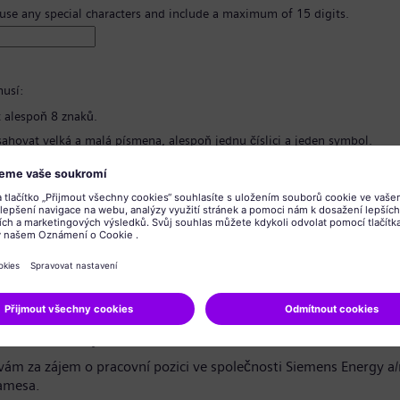
 use any special characters and include a maximum of 15 digits.
usí:
 alespoň 8 znaků.
ahovat velká a malá písmena, alespoň jednu číslici a jeden symbol.
bsahovat žádné osobní informace.
bsahovat běžně používané výrazy.
hesla
*
o ochraně osobních údajů
azečko / vážený uchazeči,
ám za zájem o pracovní pozici ve společnosti Siemens Energy a
amesa.