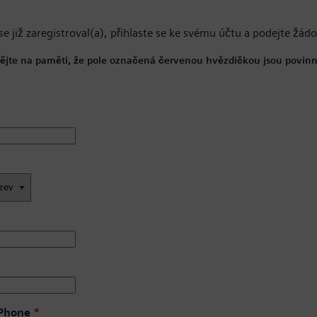
se již zaregistroval(a),
přihlaste se ke svému účtu
a podejte žádo
ějte na paměti, že pole označená červenou hvězdičkou jsou povinn
 Phone
*