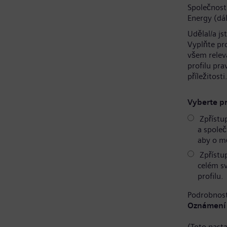
Společnost
Energy (dál
Udělal/a js
Vyplňte pr
všem relev
profilu pr
příležitosti
Vyberte pr
Zpřístu
a společ
aby o mě
Zpřístu
celém s
profilu.
Podrobnost
Oznámení 
(Toto nast