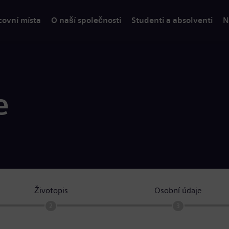
covní místa
O naší společnosti
Studenti a absolventi
N
e
Životopis
Osobní údaje
2
3