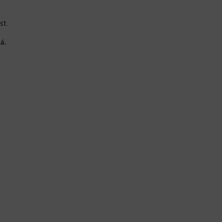
st.
á.