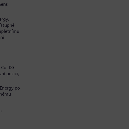
mens
ergy.
řístupné
mpletnímu
ní
 Co. KG
ní pozici,
 Energy po
í mému
m