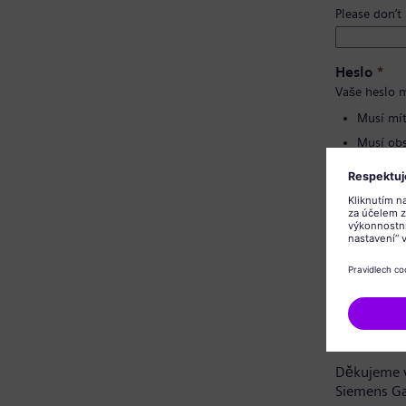
Please don’t
Heslo
*
Vaše heslo m
Musí mít
Musí obs
Nesmí o
Nesmí o
Potvrzení 
Oznámení 
Vážená uch
Děkujeme v
Siemens G