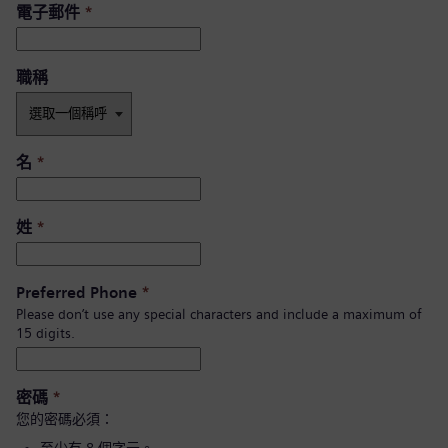
電子郵件
*
職稱
名
*
姓
*
Preferred Phone
*
Please don’t use any special characters and include a maximum of
15 digits.
密碼
*
您的密碼必須：