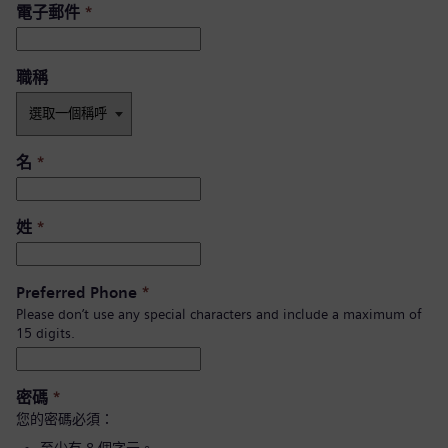
電子郵件
*
職稱
名
*
姓
*
Preferred Phone
*
Please don’t use any special characters and include a maximum of
15 digits.
密碼
*
您的密碼必須：