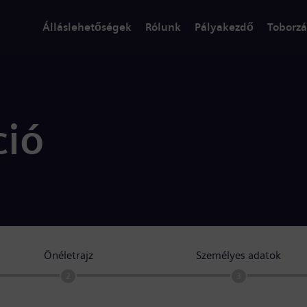
Álláslehetőségek
Rólunk
Pályakezdő
Toborzá
ció
Önéletrajz
Személyes adatok
2
3