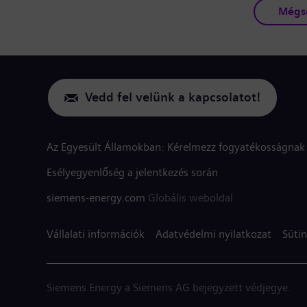
Mégs
Vedd fel velünk a kapcsolatot!
Az Egyesült Államokban: Kérelmezz fogyatékosságnak 
Esélyegyenlőség a jelentkezés során
siemens-energy.com
Globális weboldal
Vállalati információk
Adatvédelmi nyilatkozat
Sütin
Siemens Energy a Siemens AG bejegyzett védjegye.