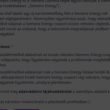
iemens Energy és a Siemens Gamesa cégek együtt alkotják a Siem
(a továbbiakban: „Siemens Energy”).
az első lépést egy új karrierlehetőség felé a Siemens Energy-nél
sed véglegesítésére. Amennyiben egyetértesz azzal, hogy adataid
tővé váljanak a Siemens Energy csoport összes releváns cégének
rofil növeli az esélyeid, hogy a toborzóink megtaláljanak jövőbeli
ségekkel.
lassz:
*
ozzáférhetővé adataimat az összes releváns Siemens Energy cso
világszerte, hogy figyelembe vegyenek a profilomnak megfelelő
hoz.
ozzáférhetővé adataimat csak a Siemens Energy Global GmbH & 
 állásajánlatot kínáló Siemens Energy csoport cég számára, hogy
vegyenek figyelembe, amelyre jelentkezem.
kintsd meg
adatvédelmi tájékoztatónkat
a személyes adataid k
ítás bármikor módosítható a jelentkezői profilodban.)