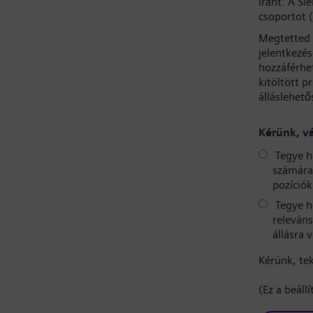
iránt. A S
csoportot 
Megtetted 
jelentkezé
hozzáférhe
kitöltött p
álláslehető
Kérünk, vá
Tegye h
számára 
pozíciók
Tegye h
releváns
állásra 
Kérünk, te
(Ez a beáll