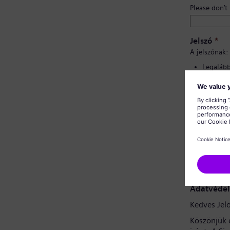
Please don’t
Jelszó
*
A jelszónak:
Legalább 
Kis- és 
tartalma
Nem tart
Nem tart
Jelszó meg
Adatvédel
Kedves Jelö
Köszönjük 