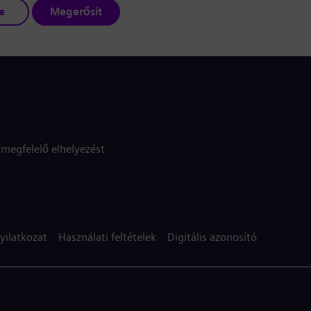
e
Megerősít
megfelelő elhelyezést
yilatkozat
Használati feltételek
Digitális azonosító