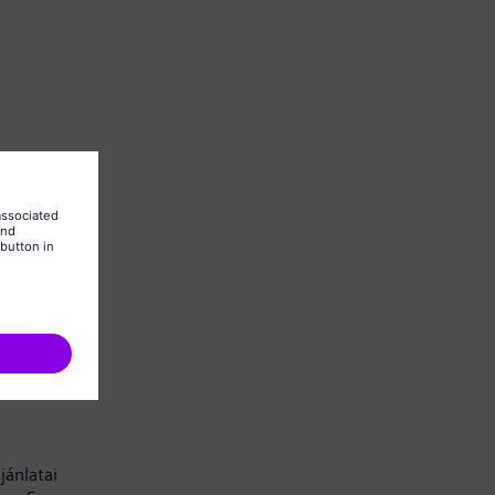
 is kell
jánlatai