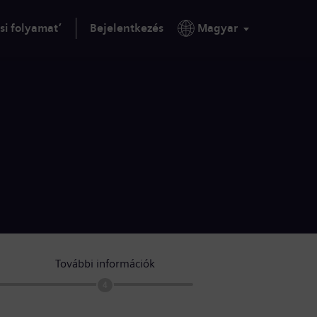
si folyamat’
Bejelentkezés
Magyar
További információk
4