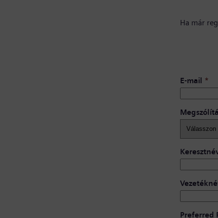
Ha már regi
E-mail
*
Megszólít
Keresztné
Vezetékné
Preferred