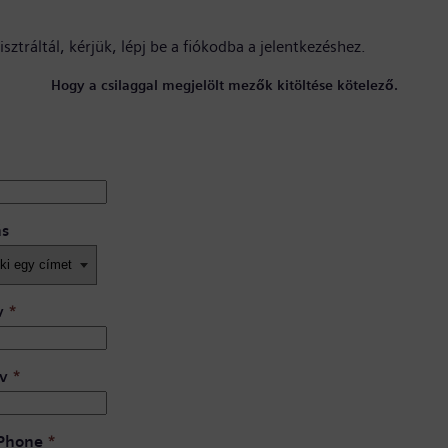
sztráltál, kérjük,
lépj be a fiókodba
a jelentkezéshez.
Hogy a csilaggal megjelölt mezők kitöltése kötelező.
ás
v
*
v
*
 Phone
*