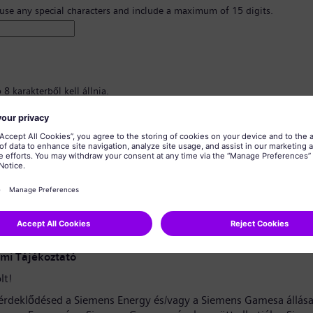
 use any special characters and include a maximum of 15 digits.
8 karakterből kell állnia.
nagybetűs karaktereket, valamint legalább egy számot és egy szimbólumot
znia.
almazhat személyes adatokat.
almazhat gyakran használt szavakat.
erősítése
*
mi Tájékoztató
lt!
érdeklődésed a Siemens Energy és/vagy a Siemens Gamesa állása