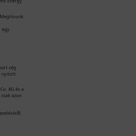
ens Energy
. Meghívunk
, egy
port cég
 nyitott
Co. KG és a
 csak azon
ezeléséről.