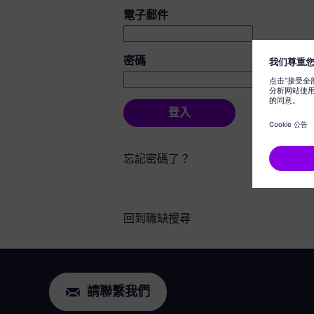
登入：使用者和密碼
電子郵件
密碼
登入
忘記密碼了？
回到職缺搜尋
請聯繫我們