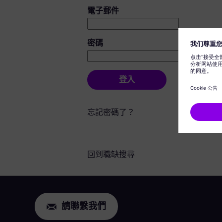
登入：使用者和密碼
電子郵件
密碼
登入
忘記密碼了？
回到職缺搜尋
請聯繫我們