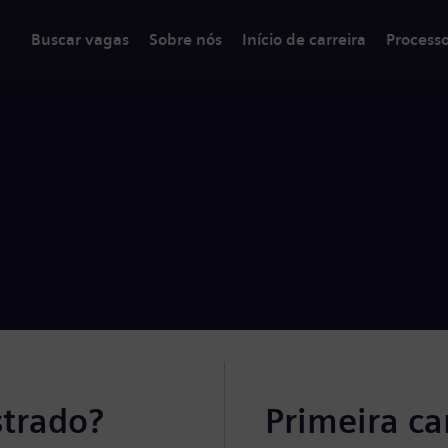
Buscar vagas
Sobre nós
Início de carreira
Process
strado?
Primeira c