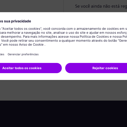
Se você ainda não está reg
Criar perfil