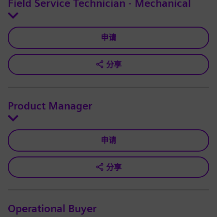
Field Service Technician - Mechanical
申请
分享
Product Manager
申请
分享
Operational Buyer