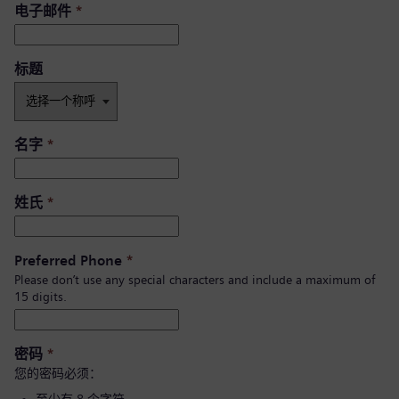
电子邮件
*
标题
名字
*
姓氏
*
Preferred Phone
*
Please don’t use any special characters and include a maximum of
15 digits.
密码
*
您的密码必须：