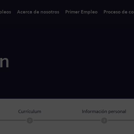
pleos
Acerca de nosotros
Primer Empleo
Proceso de co
ón
Currículum
Información personal
2
3