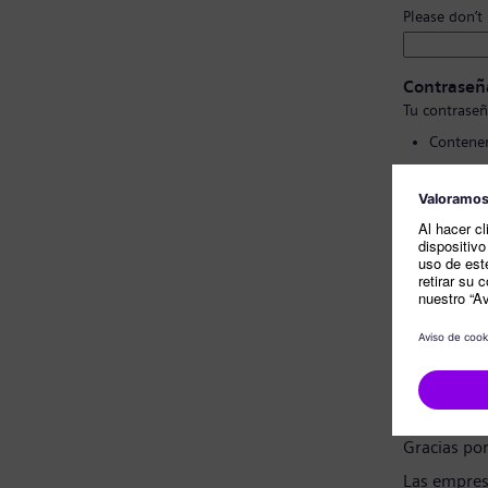
Please don’t
Contraseñ
Tu contraseñ
Contener
Contener
No conte
No cont
Confirmac
Nota sobr
Estimado c
Gracias po
Las empres