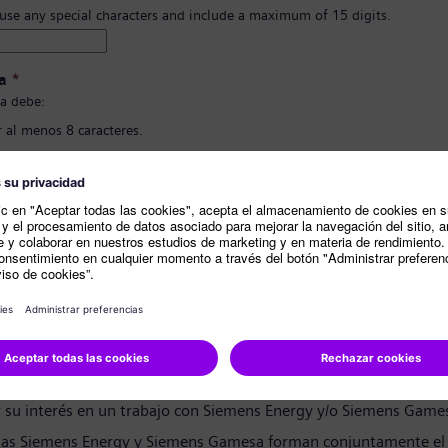
 use any special characters and include a maximum of 15 digits.
a
*
a debe:
 al menos 8 caracteres.
 letras en mayúscula y minúscula, y al menos un número y un símbolo..
ner nada de tu información personal.
ener palabras comunmente usadas.
ión de contraseña
*
e privacidad
andidato:
r su interés en un trabajo con Siemens Energy y/o Siemens Game
as Siemens Energy y Siemens Gamesa forman conjuntamente el