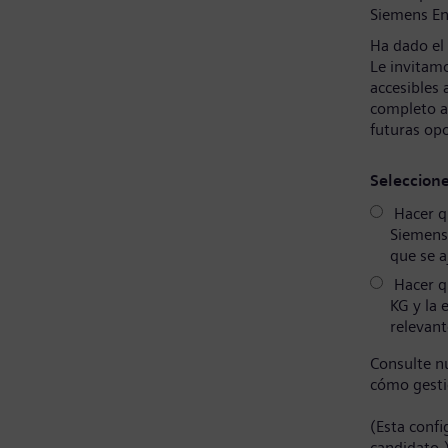
Siemens En
Ha dado el
Le invitamo
accesibles 
completo a
futuras op
Seleccion
Hacer qu
Siemens
que se a
Hacer q
KG y la 
relevant
Consulte n
cómo gesti
(Esta conf
candidato.