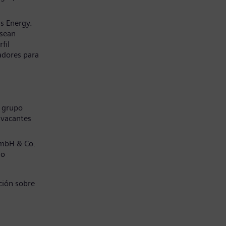
s Energy.
 sean
fil
adores para
l grupo
 vacantes
GmbH & Co.
jo
ción sobre