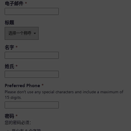
电子邮件
*
标题
名字
*
姓氏
*
Preferred Phone
*
Please don’t use any special characters and include a maximum of
15 digits.
密码
*
您的密码必须：