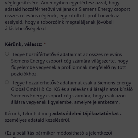
véglegesítésére. Amennyiben egyetértesz azzal, hogy
adataid hozzáférhetővé váljanak a Siemens Energy csoport
összes releváns cégének, egy kitöltött profil növeli az
esélyeid, hogy a toborzóink megtaláljanak jövőbeli
álláslehetőségekkel.
Kérünk, válassz:
*
Tegye hozzáférhetővé adataimat az összes releváns
Siemens Energy csoport cég számára világszerte, hogy
figyelembe vegyenek a profilomnak megfelelő nyitott
pozíciókhoz.
Tegye hozzáférhetővé adataimat csak a Siemens Energy
Global GmbH & Co. KG és a releváns állásajánlatot kínáló
Siemens Energy csoport cég számára, hogy csak azon
állásra vegyenek figyelembe, amelyre jelentkezem.
Kérünk, tekintsd meg
adatvédelmi tájékoztatónkat
a
személyes adataid kezeléséről.
(Ez a beállítás bármikor módosítható a jelentkezői