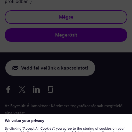
profilodban.)
Mégse
Megerősít
Vedd fel velünk a kapcsolatot!
Az Egyesült Államokban: Kérelmezz fogyatékosságnak megfelelő
elhelyezést
Esélyegyenlőség a jelentkezés során
siemens-energy.com
Globális weboldal